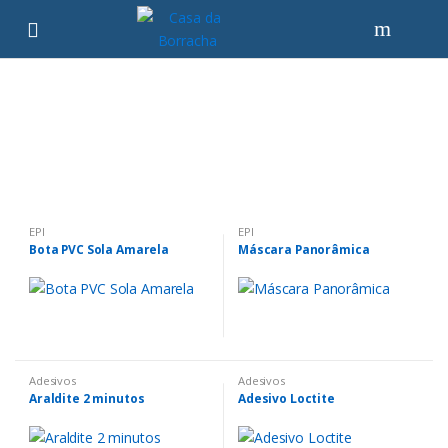
Skip
Skip
to
to
navigation
content
Tudo em EPI / MRO, Cordas e Lonas.
Solicite um orçamento
EPI
EPI
Bota PVC Sola Amarela
Máscara Panorâmica
Adesivos
Adesivos
Araldite 2 minutos
Adesivo Loctite