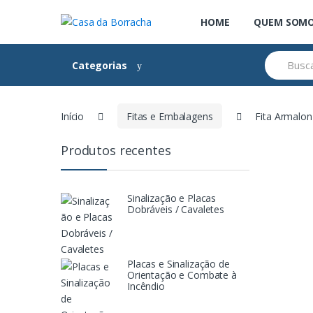
Skip
Skip
HOME
QUEM SOM
to
to
navigation
content
Search
Categorias
for:
Início
Fitas e Embalagens
Fita Armalon
Produtos recentes
Sinalização e Placas
Dobráveis / Cavaletes
Placas e Sinalização de
Orientação e Combate à
Incêndio