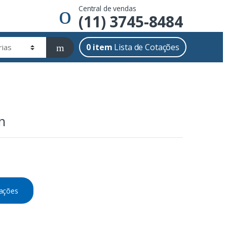
Central de vendas
(11) 3745-8484
0
item
Lista de Cotações
n
tações