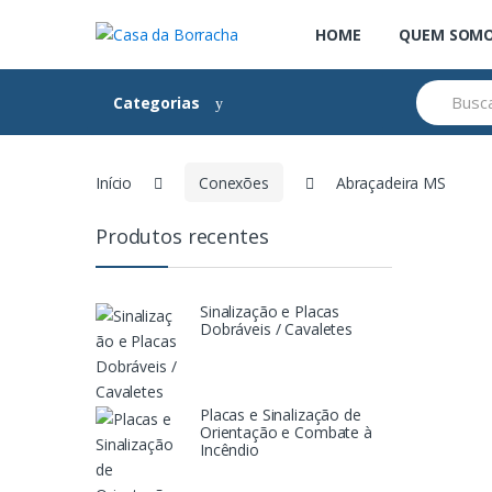
Skip
Skip
HOME
QUEM SOM
to
to
navigation
content
Search
Categorias
for:
Início
Conexões
Abraçadeira MS
Produtos recentes
Sinalização e Placas
Dobráveis / Cavaletes
Placas e Sinalização de
Orientação e Combate à
Incêndio