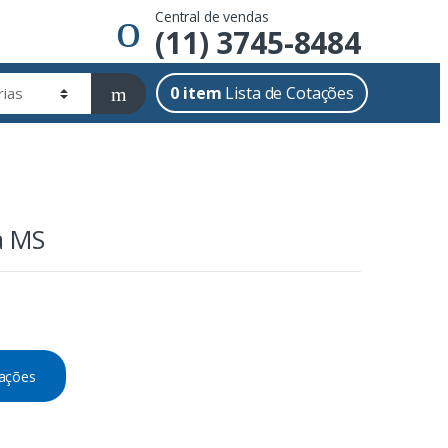
Central de vendas
(11) 3745-8484
0
item
Lista de Cotações
a MS
tações