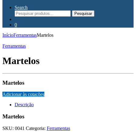
Search
Pesquisar
Pesquisar
por:
0
Início
Ferramentas
Martelos
Ferramentas
Martelos
Martelos
Adicionar às cotações
Descrição
Martelos
SKU:
0041
Categoria:
Ferramentas