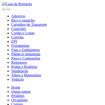
Skip
Skip
to
to
navigation
content
Adesivos
Bico e esquicho
Carrinhos de Transporte
Conexões
Cordas e Lonas
Correias
EPI
Ferramentas
Fitas e Embalagens
Plásticos Industriais
Pisos e Cantoneiras
Retentores
Rodas e Rodízios
Sinalização
Tubos e Mangueiras
Vedação
Home
Quem somos
Produtos
Orçamento
Contato