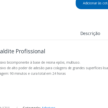
Adicionar às co
Descrição
aldite Profissional
sivo bicomponente à base de resina epóxi, multiuso.
sivo de alto poder de adesão para colagens de grandes superfícies lisas
agem: 90 minutos e cura total em 24 horas
U:
1211
Categoria:
Adesivos