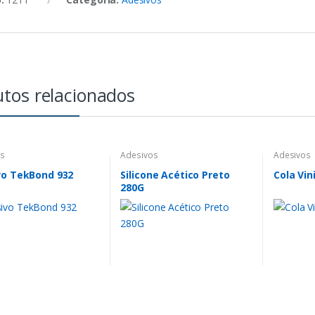
tos relacionados
os
Adesivos
Adesivos
vo TekBond 932
Silicone Acético Preto
Cola Vin
280G