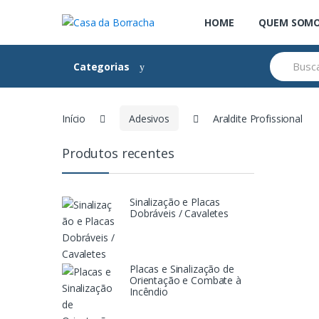
Skip
Skip
HOME
QUEM SOM
to
to
navigation
content
Search
Categorias
for:
Início
Adesivos
Araldite Profissional
Produtos recentes
Sinalização e Placas
Dobráveis / Cavaletes
Placas e Sinalização de
Orientação e Combate à
Incêndio